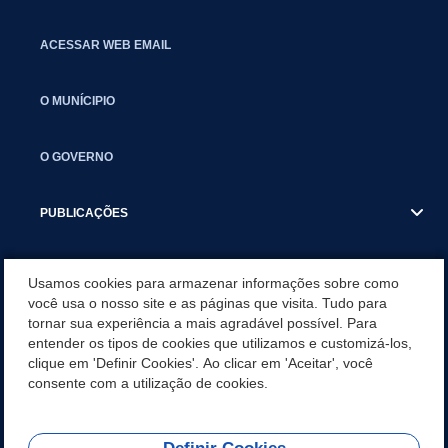
ACESSAR WEB EMAIL
O MUNÍCIPIO
O GOVERNO
PUBLICAÇÕES
CALENDÁRIO MUNICIPAL - SERVIDORES
Usamos cookies para armazenar informações sobre como
você usa o nosso site e as páginas que visita. Tudo para
tornar sua experiência a mais agradável possível. Para
RELAÇÃO DE DOCUMENTOS PARA CONTRATAÇÃO
entender os tipos de cookies que utilizamos e customizá-los,
clique em 'Definir Cookies'. Ao clicar em 'Aceitar', você
FOLHA DE PONTO
consente com a utilização de cookies.