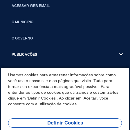
ACESSAR WEB EMAIL
O MUNÍCIPIO
O GOVERNO
PUBLICAÇÕES
CALENDÁRIO MUNICIPAL - SERVIDORES
Usamos cookies para armazenar informações sobre como
você usa o nosso site e as páginas que visita. Tudo para
tornar sua experiência a mais agradável possível. Para
RELAÇÃO DE DOCUMENTOS PARA CONTRATAÇÃO
entender os tipos de cookies que utilizamos e customizá-los,
clique em 'Definir Cookies'. Ao clicar em 'Aceitar', você
FOLHA DE PONTO
consente com a utilização de cookies.
Definir Cookies
REDES SOCIAIS